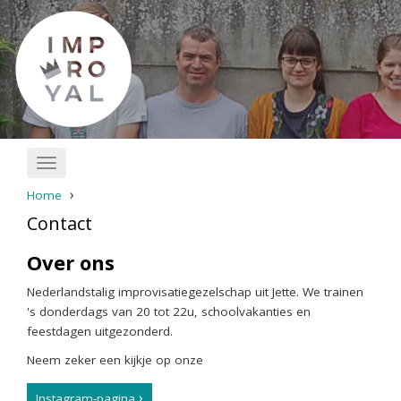
Overslaan
en
naar
de
inhoud
gaan
Toggle
navigation
Home
Contact
Over ons
Nederlandstalig improvisatiegezelschap uit Jette. We trainen
's donderdags van 20 tot 22u, schoolvakanties en
feestdagen uitgezonderd.
Neem zeker een kijkje op onze
Instagram-pagina